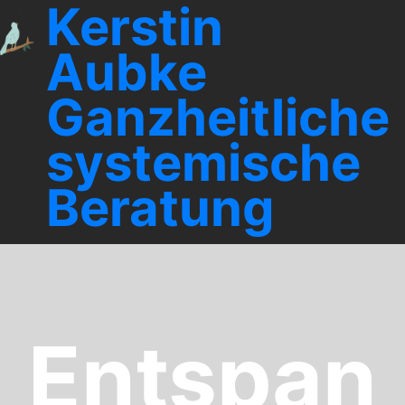
Kerstin
Aubke
Ganzheitliche
systemische
Beratung
Entspan