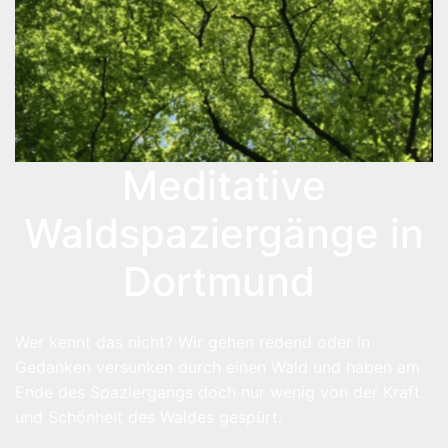
Meditative
Waldspaziergänge in
Dortmund
Wer kennt das nicht? Wir gehen redend oder in
Gedanken versunken durch einen Wald und haben am
Ende des Spaziergangs doch nur wenig von der Kraft
und Schönheit des Waldes gespürt.