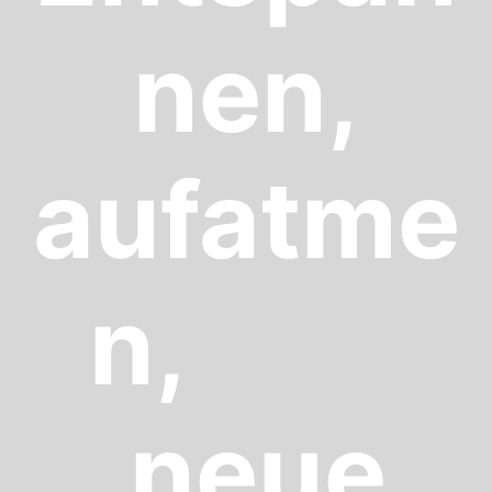
nen,
aufatme
n,
neue